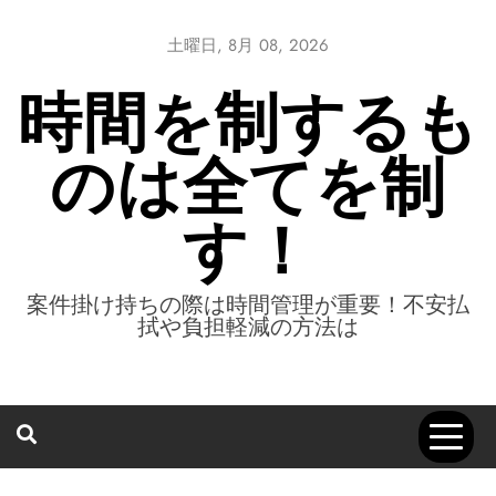
Skip
to
土曜日, 8月 08, 2026
content
時間を制するも
のは全てを制
す！
案件掛け持ちの際は時間管理が重要！不安払
拭や負担軽減の方法は