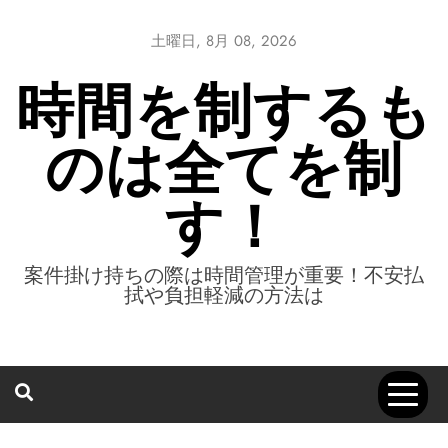
Skip
to
土曜日, 8月 08, 2026
content
時間を制するも
のは全てを制
す！
案件掛け持ちの際は時間管理が重要！不安払
拭や負担軽減の方法は